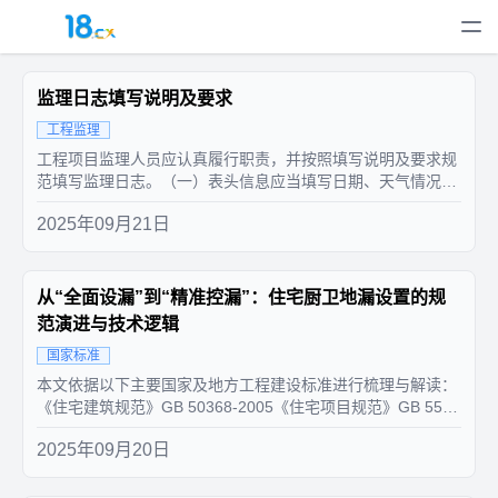
监理日志填写说明及要求
工程监理
工程项目监理人员应认真履行职责，并按照填写说明及要求规
范填写监理日志。（一）表头信息应当填写日期、天气情况、
记录人签字等相关信息。（二）施工情况1.主要施工内容应当
2025年09月21日
填写项目当日施工的单位工程和分部分项工程名称、主要施工
内容及施工工艺方法等信息。2.施工进度应当填写当日施工的
进度情况，包括已完成...
从“全面设漏”到“精准控漏”：住宅厨卫地漏设置的规
范演进与技术逻辑
国家标准
本文依据以下主要国家及地方工程建设标准进行梳理与解读：
《住宅建筑规范》GB 50368-2005《住宅项目规范》GB 5503
8-2025《建筑同层排水系统技术应用标准》DG/TJ 08-2314-2
2025年09月20日
020（上海市）随着住宅品质要求的提升，传统“每个湿区均设
地漏”的做法正被重新审视。近年来，国...