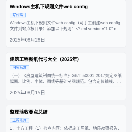
Windows主机下规则文件web.config
写代码
Windows主机下规则文件web.config（可手工创建web.config
文件到站点根目录）添加以下规则：<?xml version="1.0" enc
oding="UTF-8"?> <configuration> ...
2025年08月28日
建筑工程图纸代号大全（2025年）
国家标准
（一）《房屋建筑制图统一标准》GB/T 50001-2017规定图纸
幅面、比例、字体、图线等基础制图规范。包含定位轴线、常
用建筑材料图例、尺寸标注等通用规则。新增协同设计内容，
2025年08月15日
修改计算机辅助制图相关规则。（二）其他相关标准结构专
业：《建筑结构制图标准》GB/T 50105-2010电气专业：《...
监理验收要点总结
工程监理
1、土方工程（1）检查内容：依据施工图纸、地质勘察报告、