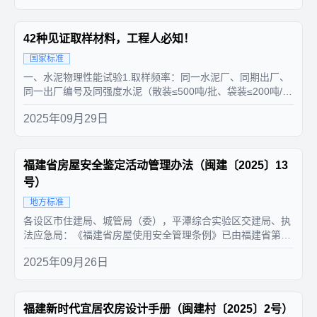
82026-05-012GB 5768.3-202...
42种见证取样材料，工程人必知！
国家标准
一、水泥物理性能试验1.取样频率：同一水泥厂、同期出厂、
同一出厂编号及同强度水泥（散装≤500吨/批、袋装≤200吨/
批）。2.取样方法：随机在不同部位至少20袋水泥中均匀抽样
2025年09月29日
经搅拌均匀后，取10㎏试样。二、钢筋原材力学性能试验1.取
样频率：同一生产厂家、同一炉批号、同一规格、级别、同一
交货状...
福建省房屋安全鉴定活动管理办法（闽建〔2025〕13
号）
地方标准
各设区市住建局、城管局（委），平潭综合实验区交建局、执
法应急局：《福建省房屋使用安全管理条例》已由福建省第十
四届人民代表大会常务委员会第十五次会议于2025年3月25日
2025年09月26日
通过，自2025年7月1日起施行。根据《福建省房屋使用安全
管理条例》有关规定，省住建厅对《福建省房屋安全鉴定活动
管理办法》进行...
福建新时代宜居农房设计手册（闽建村〔2025〕2号）