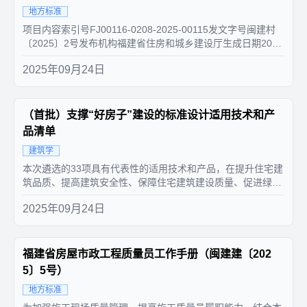
地方标准
项目内容索引号FJ00116-0208-2025-00115发文字号闽建村
〔2025〕2号发布机构福建省住房和城乡建设厅生成日期2025
-08-21标题关于印发《福建新时代宜居农房设计手册》的通知
2025年09月24日
内容概述印发《福建新时代宜居农房设计手册》有效性有效各
设区市住建局，平潭综合实验区交建局：为规范和...
（首批）支撑“好房子”建设的标准设计适用技术和产
品清单
建筑学
本次遴选的33项具有代表性的适用技术和产品，在提升住宅建
筑品质、提高建筑安全性、保障住宅建筑建设质量、促进绿色
低碳发展等方面展现出显著优势，为建设“安全、舒适、绿
2025年09月24日
色、智慧”的好房子提供了重要的技术支撑和解决方案。接下
来，标准院将继续面向行业征集更多优秀的“好房子”建设的标
准设计适用技术和产品，...
福建省房屋市政工程质量员工作手册（闽建建〔202
5〕5号）
地方标准