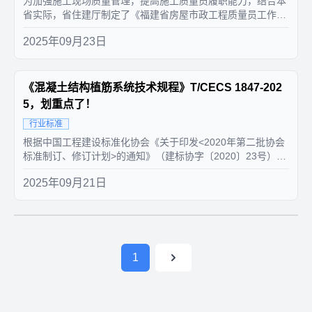
为加强施工现场质量管理，提高施工质量员履职能力，结合本
省实际，省住建厅制定了《福建省房屋市政工程质量员工作手
册》。请各地主管部门加强宣传，将推动落实施工质量员工作
2025年09月23日
手册与日常监管工作相结合，督促施工质量员切实履行职责，
全面提升工程质量管理水平。房屋市政工程质量员是指在建筑
与市政工程施工现场，从事...
《混凝土结构植筋系统技术规程》T/CECS 1847-202
5，划重点了！
行业标准
根据中国工程建设标准化协会《关于印发<2020年第二批协会
标准制订、修订计划>的通知》（建标协字〔2020〕23号）的
要求，由中建研科技股份有限公司等单位编制的《混凝土结构
2025年09月21日
植筋系统技术规程》，经协会混凝土结构专业委员会组织审
查，现批准发布，编号为T/CECS 1847-2025，自...
1