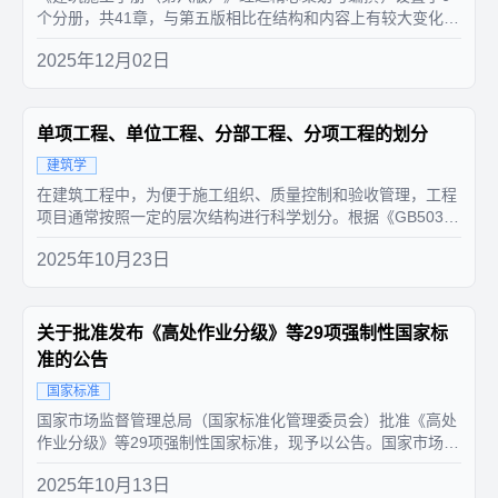
个分册，共41章，与第五版相比在结构和内容上有较大变化，
主要为：1、根据行业发展需要，在编写过程中强化了信息化
2025年12月02日
建造、绿色建造、工业化建造的容，新增了3个章节：“3数字
化施工”“4绿色建造”“19装配式混凝土工程”。2、根据广大人民
群众对于美...
单项工程、单位工程、分部工程、分项工程的划分
建筑学
在建筑工程中，为便于施工组织、质量控制和验收管理，工程
项目通常按照一定的层次结构进行科学划分。根据《GB50300
-2013 建筑工程施工质量验收统一标准》，建筑工程应划分为
2025年10月23日
单位工程（子单位工程）、分部工程（子分部工程）、分项工
程和检验批四个层级。以下对各层级进行系统阐述，并结合实
际工程内容进...
关于批准发布《高处作业分级》等29项强制性国家标
准的公告
国家标准
国家市场监督管理总局（国家标准化管理委员会）批准《高处
作业分级》等29项强制性国家标准，现予以公告。国家市场监
督管理总局 国家标准化管理委员会序号标准编号标准名称代替
2025年10月13日
标准号实施日期1GB 3608-2025高处作业分级GB/T 3608-200