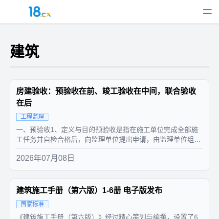
建筑
房建验收：预验收在前、竣工验收在中间，联合验收
在后
工程监理
一、预验收1、定义与目的预验收是指在施工单位完成全部施
工任务并自检合格后，向监理单位提出申请，由监理单位组织
的初步检验环节。其核心目的在于提前排查并整改施工中存在
2026年07月08日
的实体质量、观感质量及使用功能等问题，确保工程满足设计
要求与相关质量标准。预验收是正式竣工验收的前置程序，只
有在预验收合格且相关问题...
建筑施工手册（第六版）1-6册 电子版发布
国家标准
《建筑施工手册（第六版）》经过精心策划与编撰，设置了6