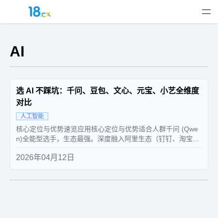
AI
选 AI 不踩坑：千问、豆包、文心、元宝、小艺全维度
对比
人工智能
核心定位与优势速览应用核心定位与优势适合人群千问 (Qwe
n)全能型选手，生态最强。深度融入阿里生态（钉钉、淘宝
等），专业问答和文档处理能力强，完全免费。阿里生态用
2026年04月12日
户、企业办公、需要专业级问答和文档处理的用户。豆包 (Do
uyin)内容创作与生活助手。界面简洁，语音交互体验好，内容
创作（文案、...