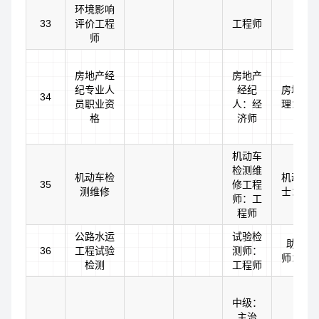
环境影响
33
评价工程
工程师
师
房地产经
房地产
纪专业人
经纪
房地产
34
员职业资
人：经
理：助
格
济师
机动车
检测维
机动车检
机动车
35
修工程
测维修
士：助
师：工
程师
公路水运
试验检
助理试
36
工程试验
测师：
师：助
检测
工程师
中级：
主治