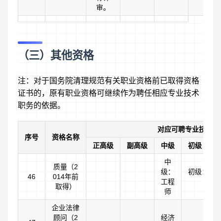
审。
（三）其他资格
注：对于国务院清理规范有关职业资格前已取得资格
证书的，原有职业资格可继续作为聘任相应专业技术
职务的依据。
对应可聘专业技术职
序号
资格名称
正高级
副高级
中级
初级（助
中
质量（2
级：
初级：助
46
014年前
工程
师
取得）
师
企业法律
顾问（2
经济