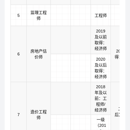
监理工程
5
工程师
师
2019
及以前
取得：
经济师
房地产估
2020
6
价师
得：助
2020
及以后
取得：
经济师
2018
年及以
前：工
程师/
二级（
经济师
造价工程
7
后）：
师
一级
（201