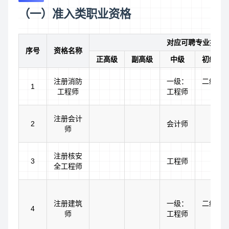
（一）准入类职业资格
对应可聘专业技术
序号
资格名称
正高级
副高级
中级
初级（
注册消防
一级：
二级：
1
工程师
工程师
注册会计
2
会计师
师
注册核安
3
工程师
全工程师
注册建筑
一级：
二级：
4
师
工程师