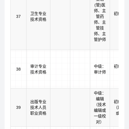
(管)医
师、主
卫生专业
初级：
37
管药
技术资格
师、
师、主
管技
师、主
管护师
审计专业
中级：
初级：
38
技术资格
审计师
中级：
编辑
出版专业
初级：
（技术
39
技术人员
（助理
编辑或
职业资格
或二级
一级校
对）