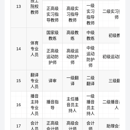
技工
一级
13
院校
正高级
高级实
实习
二级实习指导
教师
实习指
习指导
指导
师
导教师
教师
教师
国家级
高级教
中级
初级教练
教练
练
教练
体育
中级
14
专业
正高级
高级运
运动
人员
运动防
动防护
初级运动防护
防护
护师
师
师
翻译
一级翻
二级
15
专业
译审
三级翻译
译
翻译
人员
播音
一级
主任播
主持
播音指
播音
二级播音员主
16
音员主
专业
导
员主
人
持人
人员
持人
会计
正高级
高级会
会计
17
助理会计师
人员
会计师
计师
师