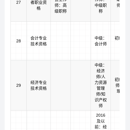
27
者职业资
师：高
中级职
师：初
格
级职称
称
会计专业
中级：
初级：
28
技术资格
会计师
中级：
经济
师/人
初级：
经济专业
力资源
29
师/助理
技术资格
管理
理知识
师/知
识产权
师
2016
及以
前：经