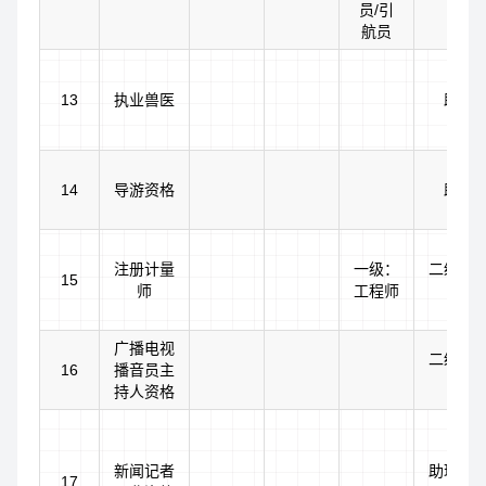
员/引
航员
13
执业兽医
助理
14
导游资格
助理
注册计量
一级：
二级：
15
师
工程师
广播电视
二级播
16
播音员主
持人资格
新闻记者
助理记
17