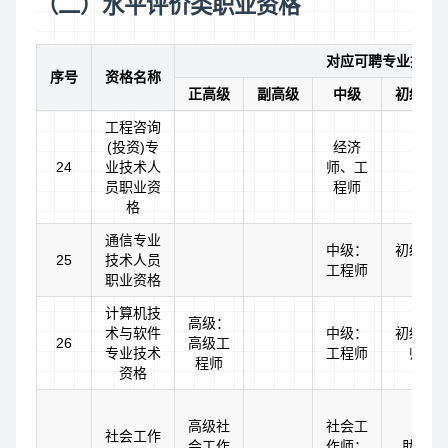
（二）水平评价类职业资格
对应可聘专业技术
序号
资格名称
正高级
副高级
中级
初级（
工程咨询
(投资)专
经济
24
业技术人
师、工
员职业资
程师
格
通信专业
中级：
初级：
25
技术人员
工程师
职业资格
计算机技
高级：
术与软件
中级：
初级：
26
高级工
专业技术
工程师
师或
程师
资格
高级社
社会工
社会工作
会工作
作师：
助理社