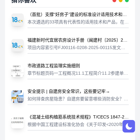
猜你喜欢
（首批）支撑“好房子”建设的标准设计适用技术和产
品清单
本次遴选的33项具有代表性的适用技术和产品，在提
升住宅建筑品质、提高建筑安全性、保障住宅建筑建
设质量、促进绿色低碳发展等方面展现出显著优势，
福建新时代宜居农房设计手册（闽建村〔2025〕2
为建设“安全、舒适、绿色、智慧”的...
号）
项目内容索引号FJ00116-0208-2025-00115发文字
号闽建村〔2025〕2号发布机构福建省住房和城乡建
设厅生成日期2025-08-21标题关于印发《福建新时
市政道路工程监理实施细则
代宜...
章节标题页码一工程概况11.1工程简介11.2参建单位
3二编制依据3三监理工作流程4四路基工程监理控制
要点及目标值84.1施工前期的质量控制84.2路基土石
安全提示 | 自建房安全常识，这些要记牢→
方质量控制84.2...
如何排查房屋隐患？自建房要留意哪些消防安全？以
下房屋知识，一起学习
《混凝土结构植筋系统技术规程》T/CECS 1847-20
25，划重点了！
根据中国工程建设标准化协会《关于印发<2020年第
二批协会标准制订、修订计划>的通知》（建标协字
〔2020〕23号）的要求，由中建研科技股份有限公