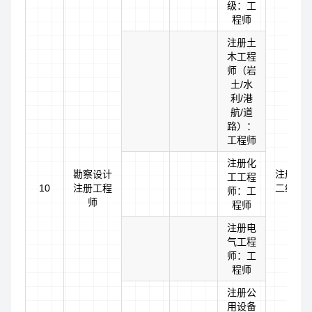
级：工
程师
注册土
木工程
师（岩
土/水
利/港
航/道
路）：
工程师
注册化
勘察设计
注册结
工工程
10
注册工程
二级：
师：工
师
程师
注册电
气工程
师：工
程师
注册公
用设备