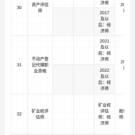
济师
资产评估
2017
30
师
助理
2017
及以
后：经
济师
2021
及以
前：经
不动产登
济师
2022
31
记代理职
助理
2022
业资格
及以
后：经
济师
矿业权
矿业权评
评估
助理矿
32
估师
师：经
师：助
济师