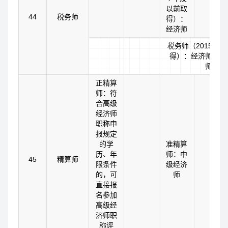
以前取
44
税务师
得）：
经济师
税务师（2015 年
得）：经济师或助
师
正精算
师：符
合高级
经济师
职称申
报规定
的学
准精算
历、年
师：中
45
精算师
限条件
级经济
的，可
师
直接报
名参加
高级经
济师职
称评