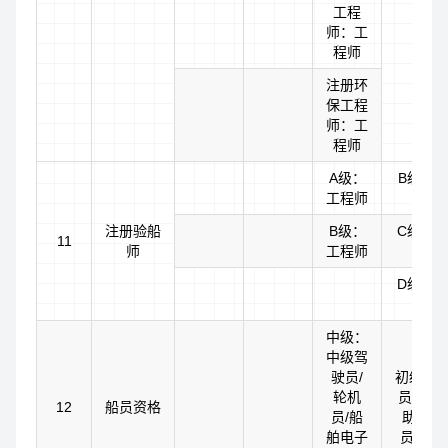
工程
师：工
程师
注册环
保工程
师：工
程师
A级：
B级：
工程师
注册验船
B级：
C级：
11
师
工程师
D级：
中级：
中级驾
驶员/
初级：
轮机
员/助理
12
船员资格
员/船
助理船
舶电子
员/助