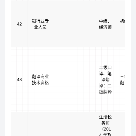
银行业专
中级：
初级：
42
业人员
经济师
二级口
译、笔
翻译专业
三级口
43
译翻
技术资格
翻译：
译：二
级翻译
注册税
务师
（201
4 年及