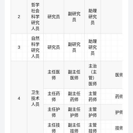
哲学
社会
助理
副研究
2
科学
研究员
研究
员
研究
员
人员
自然
助理
科学
副研究
3
研究员
研究
研究
员
员
人员
主治
主任医
副主任
（主
医师
师
医师
管）
医师
卫生
主任药
副主任
主管
药师
4
技术
师
药师
药师
人员
主任护
副主任
主管
护师
师
护师
护师
主任技
副主任
主管
技师
师
技师
技师