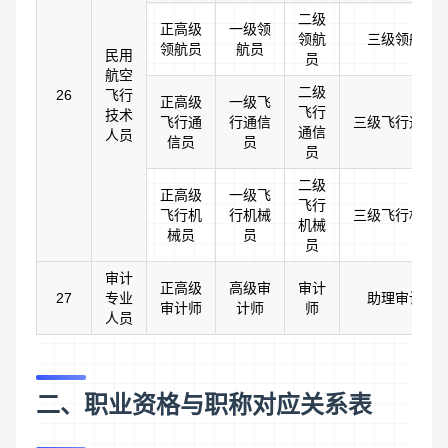
二级
正高级
一级领
领航
三级领航员
领航员
航员
民用
员
航空
二级
26
飞行
正高级
一级飞
飞行
技术
飞行通
行通信
三级飞行通信
通信
人员
信员
员
员
二级
正高级
一级飞
飞行
飞行机
行机械
三级飞行机械
机械
械员
员
员
审计
正高级
高级审
审计
27
专业
助理审计师
审计师
计师
师
人员
二、职业资格与职称对应关系表