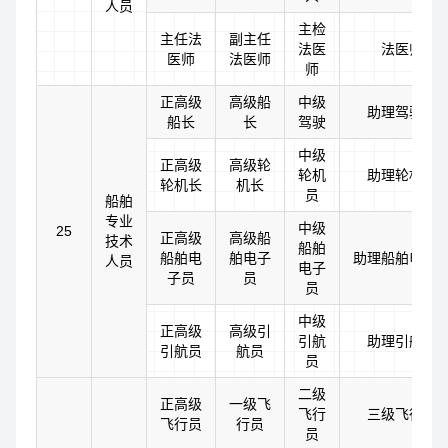
人员
主检
主任法
副主任
法医
法医师
医师
法医师
师
正高级
高级船
中级
助理驾驶员
船长
长
驾驶
中级
正高级
高级轮
轮机
助理轮机员
轮机长
机长
员
船舶
专业
中级
25
正高级
高级船
技术
船舶
船舶电
舶电子
助理船舶电子
人员
电子
子员
员
员
中级
正高级
高级引
引航
助理引航员
引航员
航员
员
二级
正高级
一级飞
飞行
三级飞行员
飞行员
行员
员