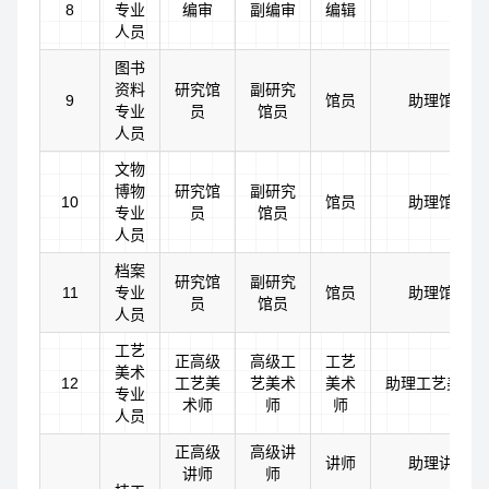
8
专业
编审
副编审
编辑
人员
图书
资料
研究馆
副研究
9
馆员
助理馆员
专业
员
馆员
人员
文物
博物
研究馆
副研究
10
馆员
助理馆员
专业
员
馆员
人员
档案
研究馆
副研究
11
专业
馆员
助理馆员
员
馆员
人员
工艺
正高级
高级工
工艺
美术
12
工艺美
艺美术
美术
助理工艺美术
专业
术师
师
师
人员
正高级
高级讲
讲师
助理讲师
讲师
师