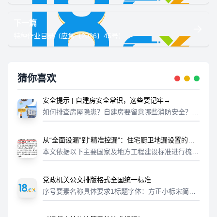
下一篇
特种作业目录（应急〔2026〕45号）
猜你喜欢
安全提示 | 自建房安全常识，这些要记牢→
如何排查房屋隐患？自建房要留意哪些消防安全？以
下房屋知识，一起学习
从“全面设漏”到“精准控漏”：住宅厨卫地漏设置的规
范演进与技术逻辑
本文依据以下主要国家及地方工程建设标准进行梳理
与解读：《住宅建筑规范》GB 50368-2005《住宅
项目规范》GB 55038-2025《建筑同层排水系统技
党政机关公文排版格式全国统一标准
术应用标准》DG...
序号要素名称具体要求1标题字体：方正小标宋简
体；字号：二号2正文字体：仿宋_GB2312；字号：
三号3一级标题字体：黑体；字号：三号；形式示