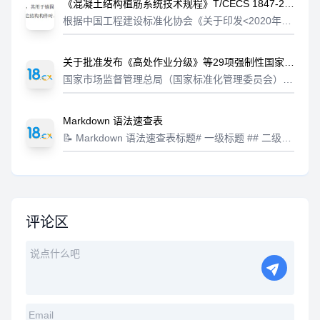
《混凝土结构植筋系统技术规程》T/CECS 1847-20
例：一、二、三4二级标题字体：楷体...
25，划重点了！
根据中国工程建设标准化协会《关于印发<2020年第
二批协会标准制订、修订计划>的通知》（建标协字
〔2020〕23号）的要求，由中建研科技股份有限公
关于批准发布《高处作业分级》等29项强制性国家标
司等单位编制的《...
准的公告
国家市场监督管理总局（国家标准化管理委员会）批
准《高处作业分级》等29项强制性国家标准，现予以
公告。国家市场监督管理总局 国家标准化管理委员
Markdown 语法速查表
会序号标准编号标准名称代替标准号实...
📝 Markdown 语法速查表标题# 一级标题 ## 二级标
题 ### 三级标题 #### 四级标题 ##### 五级标题 ##
#### 六级标题强调*斜体* 或 _斜体_...
评论区