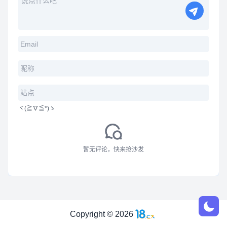
ヾ(≧∇≦*)ゝ
暂无评论，快来抢沙发
Copyright
©
2026