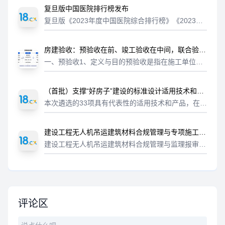
复旦版中国医院排行榜发布
复旦版《2023年度中国医院综合排行榜》《2023年
度中国医院专科声誉排行榜》发布。哪些医院榜上有
名？眼科、口腔科、皮肤科、妇产科、骨科、重症医
房建验收：预验收在前、竣工验收在中间，联合验收
学科……哪家医院最强？看完整榜...
在后
一、预验收1、定义与目的预验收是指在施工单位完
成全部施工任务并自检合格后，向监理单位提出申
请，由监理单位组织的初步检验环节。其核心目的在
（首批）支撑“好房子”建设的标准设计适用技术和产
于提前排查并整改施工中存在的实体质量、...
品清单
本次遴选的33项具有代表性的适用技术和产品，在提
升住宅建筑品质、提高建筑安全性、保障住宅建筑建
设质量、促进绿色低碳发展等方面展现出显著优势，
建设工程无人机吊运建筑材料合规管理与专项施工方
为建设“安全、舒适、绿色、智慧”的...
案报审指南
建设工程无人机吊运建筑材料合规管理与监理报审指
南随着低空经济与智能建造技术的深度融合，重载无
人机在建设工程建材吊运中的应用日益广泛。然而，
该作业模式涉及高空坠物、机械故障及空...
评论区